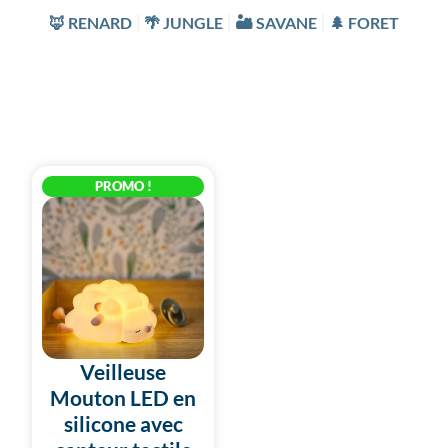
🦊 RENARD
🌴 JUNGLE
🏜️ SAVANE
🌲 FORET
Le
Le
PROMO !
prix
prix
initial
actuel
était :
est :
29,90 €.
28,40 €.
Veilleuse
Mouton LED en
silicone avec