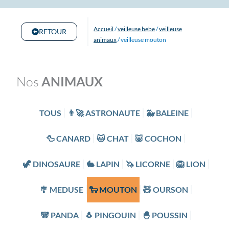
Accueil
/
veilleuse bebe
/
veilleuse
RETOUR
animaux
/ veilleuse mouton
Nos
ANIMAUX
TOUS
👨‍🚀 ASTRONAUTE
🐳 BALEINE
🦆 CANARD
🐱 CHAT
🐷 COCHON
🦖 DINOSAURE
🐇 LAPIN
🦄 LICORNE
🦁 LION
🎐 MEDUSE
🐑 MOUTON
🧸 OURSON
🐼 PANDA
🐧 PINGOUIN
🐣 POUSSIN