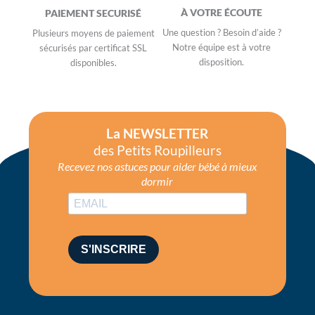
À VOTRE ÉCOUTE
PAIEMENT SECURISÉ
Une question ? Besoin d’aide ?
Plusieurs moyens de paiement
Notre équipe est à votre
sécurisés par certificat SSL
disposition.
disponibles.
La NEWSLETTER
des Petits Roupilleurs
Recevez nos astuces pour aider bébé à mieux
dormir
S'INSCRIRE